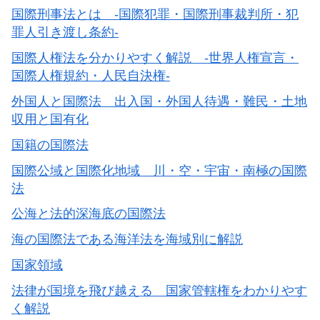
国際刑事法とは -国際犯罪・国際刑事裁判所・犯
罪人引き渡し条約-
国際人権法を分かりやすく解説 -世界人権宣言・
国際人権規約・人民自決権-
外国人と国際法 出入国・外国人待遇・難民・土地
収用と国有化
国籍の国際法
国際公域と国際化地域 川・空・宇宙・南極の国際
法
公海と法的深海底の国際法
海の国際法である海洋法を海域別に解説
国家領域
法律が国境を飛び越える 国家管轄権をわかりやす
く解説