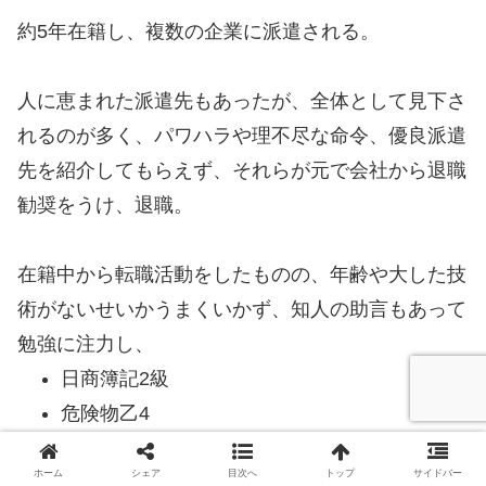
約5年在籍し、複数の企業に派遣される。
人に恵まれた派遣先もあったが、全体として見下さ
れるのが多く、パワハラや理不尽な命令、優良派遣
先を紹介してもらえず、それらが元で会社から退職
勧奨をうけ、退職。
在籍中から転職活動をしたものの、年齢や大した技
術がないせいかうまくいかず、知人の助言もあって
勉強に注力し、
日商簿記2級
危険物乙4
宅建士
ホーム
シェア
目次へ
トップ
サイドバー
を取得