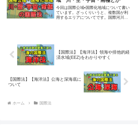
域 川・空・宇宙・南極とか
は、附属書1~4までがあり、附属書1には
更にGATT、GATS、TRIPsがあります。
今回は国際公域•国際化地域について書い
WTOの紛争解決手続きはパネルと上級委
ています。ざっくりいうと、複数国が利
員会の2審制です。地域経済統合には関税
用するエリアについてです。国際河川、
同盟、FTA、EPAがあります。
空、宇宙、南極等がそれらに当てはまり
ます。国際法はそれぞれ別個に規定をお
いています。お互い、自分達の利権には
必死ですから、それを調整する国際法も
なかなかややこしくなっております。
【国際法】【海洋法】領海や排他的経
済水域(EEZ)をわかりやすく
【国際法】【海洋法】公海と深海底に
ついて
ホーム
国際法