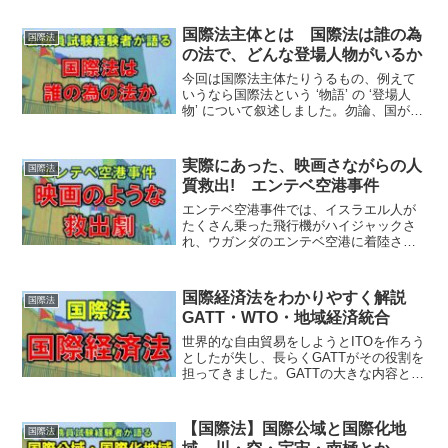
といいます。直接攻撃を受けていない国
すが、難民問題を解決する国連難民高等
も集団的自衛権によって反撃できます。
弁務官事務所が定義するマンデート難民
国際法主体とは 国際法は誰の為
国際法
武力紛争法は敵対行為実施に関するヘー
がありますが、難民認定権は各国にあ
の法で、どんな登場人物がいるか
グルールと、戦争犠牲者保護に関するジ
り、マンデート難民と各国が認定した難
ュネーブルールに分かれます。中立国に
民とに食い違いが生じる事があります。
今回は国際法主体たりうるもの、例えて
は避止義務、防止義務、黙認義務があり
難民には最低限の生活待遇をさせなけれ
いうなら国際法という ‘物語’ の ‘登場人
ます。核兵器の威嚇•使用は、国際人道法
ばなりません。生命や自由の危害が生じ
物’ について叙述しました。勿論、国が主
に一般的には反しますが、自衛の極端な
る国への送還を禁止するノン•ルフールマ
要な国際法主体であるのは言わずもがな
状況での核兵器使用は、合法か違法か結
ン原則もあります。外国人の財産の収用
ですが、それ以外にも交戦団体、亡命政
論できません。
には、公益の原則、無差別の原則、補償
府、民族解放団体、国際組織が国際法主
実際にあった、映画さながらの人
国際法
の原則を規定した収用3原則があり、補償
体たりえます。個人は国際法主体とはな
質救出! エンテベ空港事件
の原則では十分な、実行的な、迅速な補
り難いです。
償を規定したハル3原則があります。
エンテベ空港事件では、イスラエル人が
たくさん乗った飛行機がハイジャックさ
れ、ウガンダのエンテベ空港に着陸させ
られました。ウガンダとの人質解放交渉
が難航し、遂にイスラエルは救出部隊を
組織します。イスラエルはエンテベ空港
国際経済法をわかりやすく解説
国際法
を強襲し、わずか53分の内に人質の殆ど
GATT・WTO・地域経済統合
を救出するという、映画のような事をや
ってのけました。国際法的には「在外自
世界的な自由貿易をしようとITOを作ろう
国民救出活動」とよばれます。イスラエ
としたが失し、長らくGATTがその役割を
ルは自衛権の行使と主張していますが、
担ってきました。GATTの大きな内容とし
学説上は自衛権ではないとする説が有力
て、「関税等についての一般的最恵国待
です。
遇義務」と「非関税障壁の原則禁止」が
あり、特に数量制限は禁止されます。
【国際法】国際公域と国際化地
国際法
GATTの問題を解消してできたWTOに