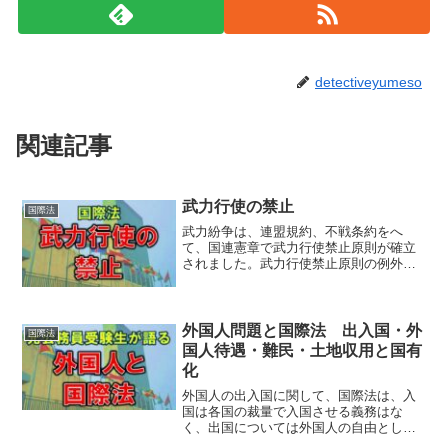
detectiveyumeso
関連記事
武力行使の禁止
国際法
武力紛争は、連盟規約、不戦条約をへ
て、国連憲章で武力行使禁止原則が確立
されました。武力行使禁止原則の例外に
は、自衛権と安保理の決定があります。
軍縮の動きとして、海軍軍縮条約、部分
的核実験禁止条約、核不拡散条約等があ
ります。安全保障には、勢力均衡と集団
外国人問題と国際法 出入国・外
国際法
安全保障があります。PKOは、停戦維持
国人待遇・難民・土地収用と国有
や紛争再発防止等が目的で、武器使用は
化
最小限度。紛争当事国の同意なしには派
遣できません。当事国のどちらにも組み
外国人の出入国に関して、国際法は、入
しませんし、内政にも干渉しません。自
国は各国の裁量で入国させる義務はな
国の法益を守る為、緊急不可避の際に実
く、出国については外国人の自由としま
力で他国の攻撃を排除する権利を自衛権
す。災害や戦争で祖国を追われた難民で