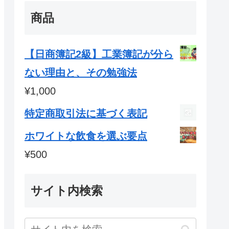
商品
【日商簿記2級】工業簿記が分ら
ない理由と、その勉強法
¥
1,000
特定商取引法に基づく表記
ホワイトな飲食を選ぶ要点
¥
500
サイト内検索