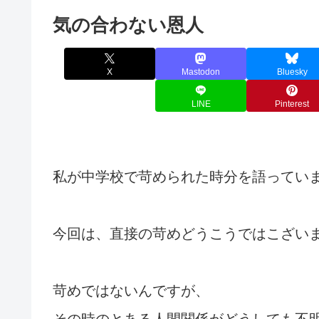
気の合わない恩人
X
Mastodon
Bluesky
LINE
Pinterest
私が中学校で苛められた時分を語ってい
今回は、直接の苛めどうこうではこざい
苛めではないんですが、