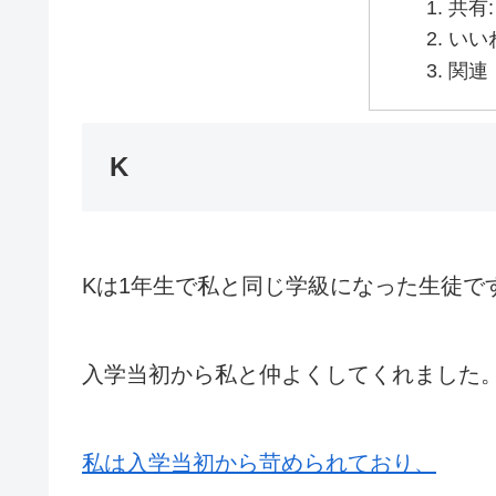
共有:
いい
関連
K
Kは1年生で私と同じ学級になった生徒で
入学当初から私と仲よくしてくれました
私は入学当初から苛められており、