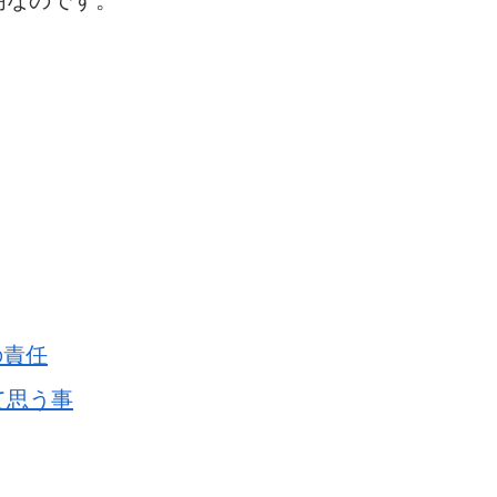
明なのです。
の責任
て思う事