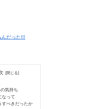
だった!!!
次
への気持ち
になって
うすべきだったか